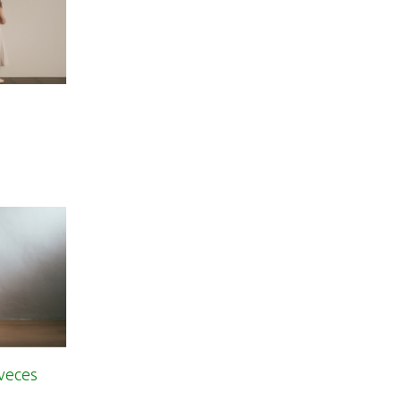
 veces