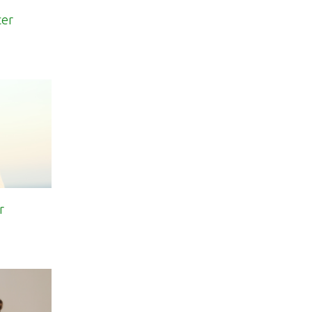
cer
r