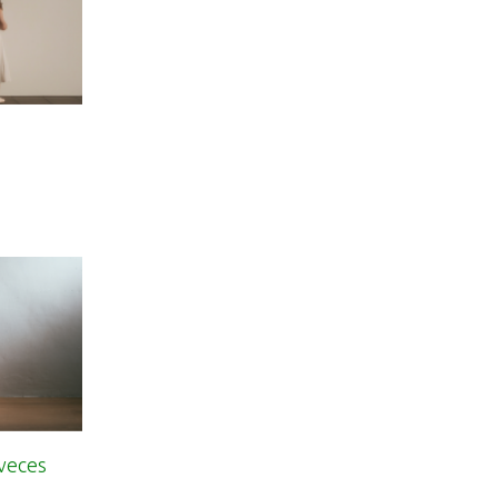
 veces