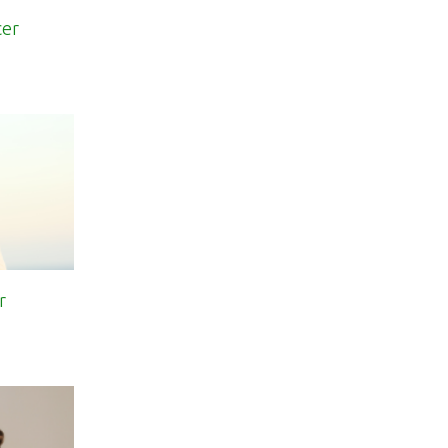
cer
r