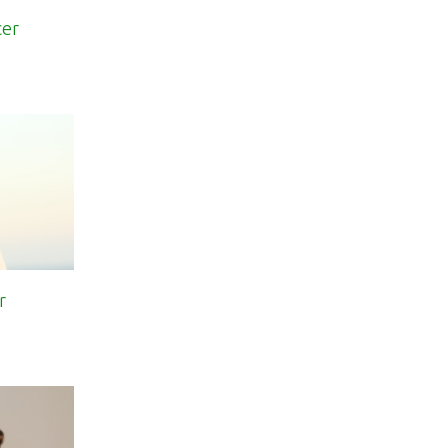
cer
r