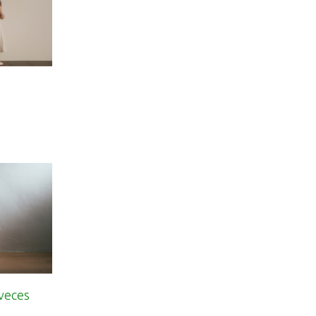
 veces