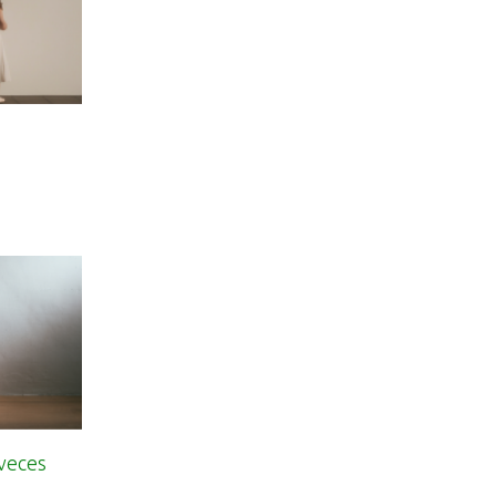
 veces