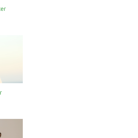
cer
r