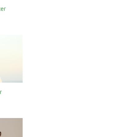
cer
r