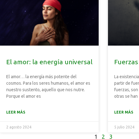
El amor: la energía universal
Fuerzas 
El amor… la energía más potente del
La existenci
cosmos. Para los seres humanos, el amor es
partir de fue
nuestro sustento, aquello que nos nutre.
fuerzas, son
Porque el amor es
otras se han
LEER MÁS
LEER MÁS
2 agosto 2024
5 julio 2024
1
2
3