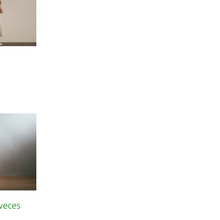
 veces