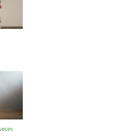
 veces