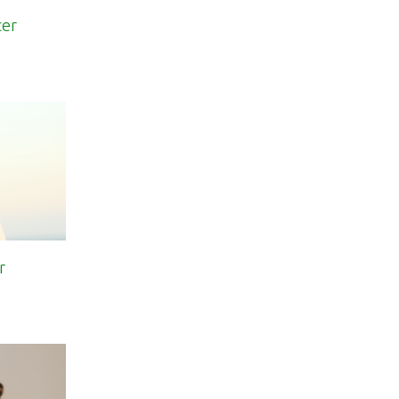
cer
r