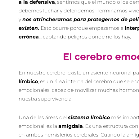
a la defensiva
, sentimos que el mundo o los de
debemos luchar y defendernos. Terminamos viv
y
nos atrincheramos para protegernos de peli
existen.
Esto ocurre porque empezamos a
inter
errónea
… captando peligros donde no los hay.
El cerebro emo
En nuestro cerebro, existe un asiento neuronal pa
límbico
, es un área interna del cerebro que se en
emocionales, capaz de movilizar muchas hormona
nuestra supervivencia.
Una de las áreas del
sistema límbico
más importa
emocional, es la
amígdala
. Es una estructura co
en ambos hemisferios cerebrales. Cuando la amíg