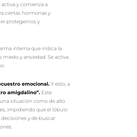
 activa y comienza a
ra ciertas hormonas y
der protegernos y
larma interna que indica la
 miedo y ansiedad. Se activa
po.
ecuestro emocional.
Y esto, a
ro amigdalino”.
Este
 una situación como de alto
les, impidiendo que el lóbulo
r decisiones y de buscar
iones.