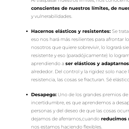
Al traspasar nuestros límites, nos conocem
conscientes de nuestros límites, de nue
y vulnerabilidades.
Hacernos elásticos y resistentes:
Se trat
eso nos hará más resilientes para afrontar lo
nosotros que quiere sobrevivir, lo logrará si
resistente y eso (paradójicamente) lo logram
aprendiendo a
ser elásticos y adaptarno
alrededor. Del control y la rigidez solo nace l
resistencia, las cosas se fracturan. Sé elástico
Desapego:
Uno de los grandes premios de a
incertidumbre, es que aprendemos a desape
personas y del deseo de que las cosas ocur
dejamos de aferrarnos,cuando
reducimos n
nos estamos haciendo flexibles.