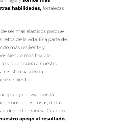
os mejor y
somos más
stras habilidades,
fortalezas
a de ser más elásticos porque
s retos de la vida. Esa parte de
endo más resiliente y
os siendo más flexible,
s
a lo que ocurra a nuestro
a resistencia y en la
, sé resiliente.
ceptar y convivir con la
garnos de las cosas, de las
ran de cierta manera. Cuando
uestro apego al resultado,