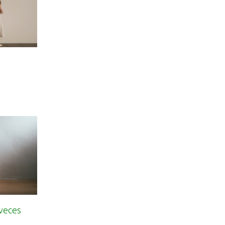
 veces