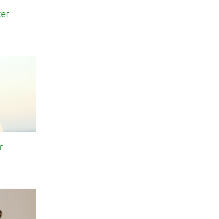
cer
r