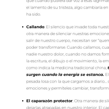
que cuando pudiera dar voz a esas lágrimas
el lamento de su tristeza, algo cambiaría en 
ha sido.
Callando
: El silencio que invade toda nuestra
otra manera de silenciar nuestras emocion
salir de nuestro cuerpo, necesitan ser “qu
poder transformarse. Cuando callamos, c
nadie nuestro dolor, cuando no damos for
la escritura, el dibujo o el movimiento, la 
como indica la medicina tradicional china,
surgen cuando la energía se estanca.
El
pesada losa con la que cargamos a diario… 
emociones y permíteles cambiar, transform
El caparazón protector
: Otra manera de si
dejarlas atrapadas en nuestro interior. El