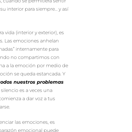
, cuando se permitiera sentir
su interior para siempre… y así
 vida (interior y exterior), es
es. Las emociones anhelan
emadas” internamente para
uando no compartimos con
ma a la emoción por medio de
emoción se queda estancada. Y
todos nuestros problemas
 silencio es a veces una
comienza a dar voz a tus
arse.
lenciar las emociones, es
 caparazón emocional puede